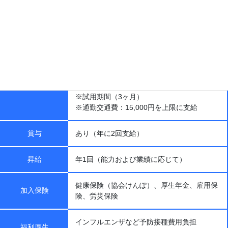
月給450,700円〜
新卒
月給：450,700円
内訳
基本給：280,000円
資格手当：100,000円
給与
皆勤手当：10,000円
固定残業：60,700円（20時間）
※経験に応じて優遇します。
※試用期間（3ヶ月）
※通勤交通費：15,000円を上限に支給
あり（年に2回支給）
賞与
年1回（能力および業績に応じて）
昇給
健康保険（協会けんぽ）、厚生年金、雇用保
加入保険
険、労災保険
インフルエンザなど予防接種費用負担
福利厚生