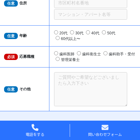
住所
任意
20代
30代
40代
50代
年齢
任意
60代以上〜
歯科医師
歯科衛生士
歯科助手・受付
応募職種
必須
管理栄養士
その他
任意
電話をする
問い合わせフォーム